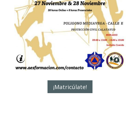
¡Matricúlate!