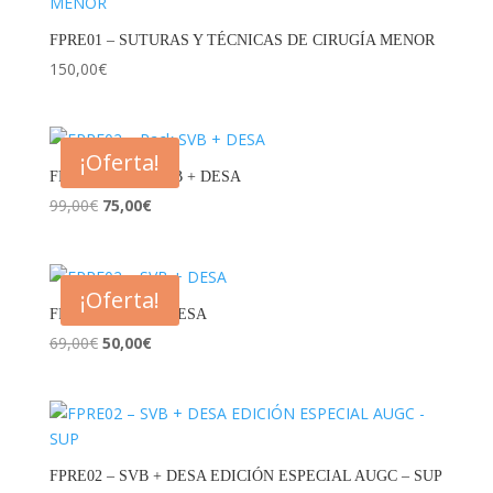
FPRE01 – SUTURAS Y TÉCNICAS DE CIRUGÍA MENOR
150,00
€
¡Oferta!
FPRE02 – Pack SVB + DESA
El
El
99,00
€
75,00
€
precio
precio
original
actual
era:
es:
¡Oferta!
99,00€.
75,00€.
FPRE02 – SVB + DESA
El
El
69,00
€
50,00
€
precio
precio
original
actual
era:
es:
69,00€.
50,00€.
FPRE02 – SVB + DESA EDICIÓN ESPECIAL AUGC – SUP