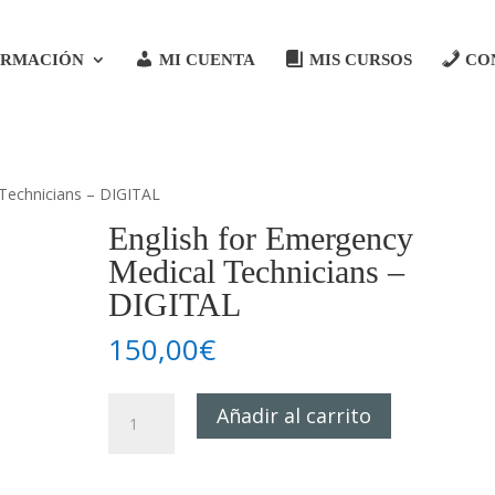
ORMACIÓN
MI CUENTA
MIS CURSOS
CO
 Technicians – DIGITAL
English for Emergency
Medical Technicians –
DIGITAL
150,00
€
English
Añadir al carrito
for
Emergency
Medical