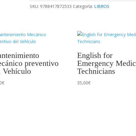
Technicians
SKU:
9788417872533
Categoría:
LIBROS
-
DIGITAL
cantidad
ntenimiento
English for
cánico preventivo
Emergency Medic
l Vehículo
Technicians
0
€
35,00
€