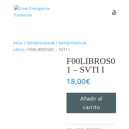
Inicio
/
Semipresencial
/
Semipresencial
Libros
/ F00LIBROS01 – SVTI I
F00LIBROS0
1 – SVTI I
18,00
€
F00LIBROS01
Añadir al
-
carrito
SVTI
I
cantidad