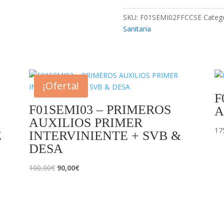
AUXILIOS
SKU:
F01SEMI02FFCCSE
Categ
AVANZADO
Sanitaria
–
FFCCSE
cantidad
¡Oferta!
F
F01SEMI03 – PRIMEROS
A
AUXILIOS PRIMER
17
E
INTERVINIENTE + SVB &
DESA
El
El
100,00
€
90,00
€
precio
precio
original
actual
era:
es:
100,00€.
90,00€.