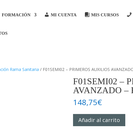
FORMACIÓN
MI CUENTA
MIS CURSOS
TOS
ción Rama Sanitaria
/ F01SEMI02 – PRIMEROS AUXILIOS AVANZADO
F01SEMI02 – 
AVANZADO – 
148,75
€
F01SEMI02
Añadir al carrito
–
PRIMEROS