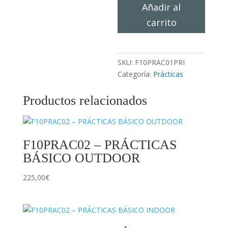
F10PRAC01
Añadir al
–
carrito
PRÁCTICAS
RESCATE
VERTICAL
INDOOR
SKU:
F10PRAC01PRI
cantidad
Categoría:
Prácticas
Productos relacionados
F10PRAC02 – PRÁCTICAS
BÁSICO OUTDOOR
225,00
€