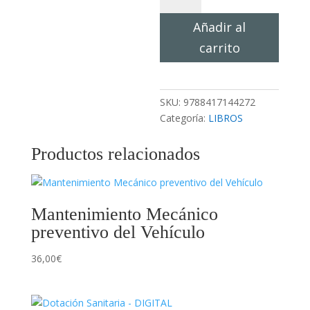
Personal
Añadir al
Sanitario
y
carrito
Sociosanitario
-
DIGITAL
SKU:
9788417144272
cantidad
Categoría:
LIBROS
Productos relacionados
Mantenimiento Mecánico
preventivo del Vehículo
36,00
€