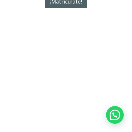
¡Matricúlate!