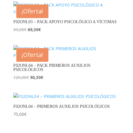
¡Oferta!
F02ONL03 – PACK APOYO PSICOLÓGICO A VÍCTIMAS
El
El
99,00
€
69,30
€
precio
precio
original
actual
era:
es:
¡Oferta!
99,00€.
69,30€.
F02ONL04 – PACK PRIMEROS AUXILIOS
PSICOLÓGICOS
El
El
129,00
€
90,30
€
precio
precio
original
actual
era:
es:
129,00€.
90,30€.
F02ONL04 – PRIMEROS AUXILIOS PSICOLÓGICOS
75,00
€