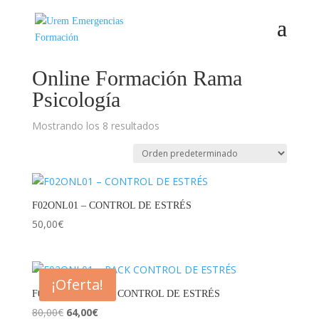
Inicio
/
Online
/ Online Formación Rama Psicología
Online Formación Rama
Psicología
Mostrando los 8 resultados
F02ONL01 – CONTROL DE ESTRÉS
50,00
€
¡Oferta!
F02ONL01 – PACK CONTROL DE ESTRÉS
El
El
80,00
€
64,00
€