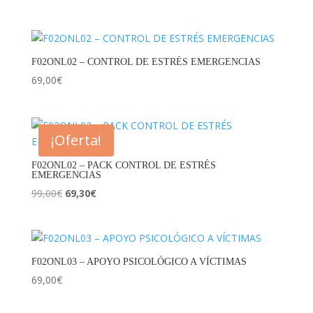
precio
precio
original
actual
era:
es:
80,00€.
64,00€.
F02ONL02 – CONTROL DE ESTRÉS EMERGENCIAS
69,00
€
¡Oferta!
F02ONL02 – PACK CONTROL DE ESTRÉS
EMERGENCIAS
El
El
99,00
€
69,30
€
precio
precio
original
actual
era:
es:
99,00€.
69,30€.
F02ONL03 – APOYO PSICOLÓGICO A VÍCTIMAS
69,00
€