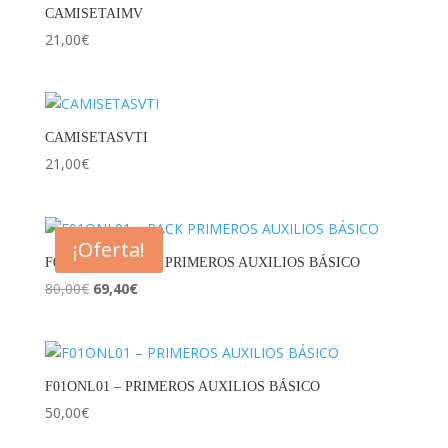
CAMISETAIMV
21,00
€
CAMISETASVTI
21,00
€
¡Oferta!
F01ONL01 – PACK PRIMEROS AUXILIOS BÁSICO
El
El
80,00
€
69,40
€
precio
precio
original
actual
era:
es:
80,00€.
69,40€.
F01ONL01 – PRIMEROS AUXILIOS BÁSICO
50,00
€