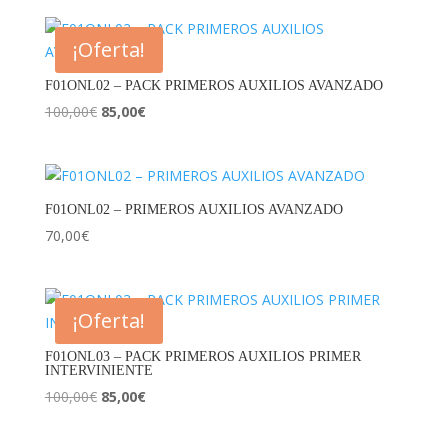
¡Oferta!
F01ONL02 – PACK PRIMEROS AUXILIOS AVANZADO
El
El
100,00
€
85,00
€
precio
precio
original
actual
era:
es:
100,00€.
85,00€.
F01ONL02 – PRIMEROS AUXILIOS AVANZADO
70,00
€
¡Oferta!
F01ONL03 – PACK PRIMEROS AUXILIOS PRIMER
INTERVINIENTE
El
El
100,00
€
85,00
€
precio
precio
original
actual