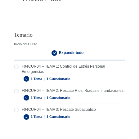
Temario
Inicio del Curso
Expandir todo
F04CUR04 – TEMA 1: Control de Estrés Personal
Emergencias
1 Tema
|
1 Cuestionario
F04CUR04 – TEMA 2: Rescate Ríos, Riadas e Inundaciones
F04CUR04 – TEMA 1: Control de Estrés Personal
Emergencias
1 Tema
|
1 Cuestionario
F04CUR04 – EXAMEN TEMA 1
F04CUR04 – TEMA 3: Rescate Subacuático
F04CUR04 – TEMA 2: Rescate Ríos, Riadas e
Inundaciones
1 Tema
|
1 Cuestionario
F04CUR04 – EXAMEN TEMA 2
F04CUR04 – TEMA 3: Rescate Subacuático