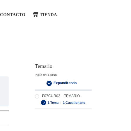
CONTACTO
TIENDA
Temario
Inicio del Curso
Expandir todo
F07CUR02 – TEMARIO
1 Tema
|
1 Cuestionario
F07CUR02 – TEMA
PRL ALTURA
F07CUR02 – EXAMEN