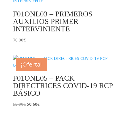
80,00€.
69,40€.
F01ONL03 – PRIMEROS
AUXILIOS PRIMER
INTERVINIENTE
70,00
€
¡Oferta!
F01ONL05 – PACK
DIRECTRICES COVID-19 RCP
BÁSICO
El
El
55,00
€
50,60
€
precio
precio
original
actual
era:
es: