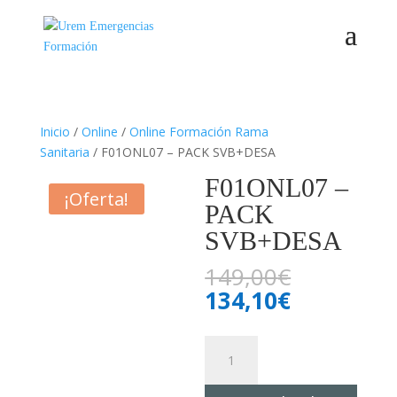
Inicio
/
Online
/
Online Formación Rama
Sanitaria
/ F01ONL07 – PACK SVB+DESA
F01ONL07 –
¡Oferta!
PACK
SVB+DESA
El
149,00
€
precio
El
134,10
€
original
precio
era:
actual
F01ONL07
149,00€.
es:
–
134,10€.
PACK