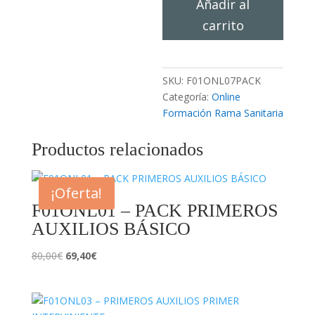
Añadir al
SVB+DESA
cantidad
carrito
SKU:
F01ONL07PACK
Categoría:
Online
Formación Rama Sanitaria
Productos relacionados
¡Oferta!
F01ONL01 – PACK PRIMEROS
AUXILIOS BÁSICO
El
El
80,00
€
69,40
€
precio
precio
original
actual
era:
es: