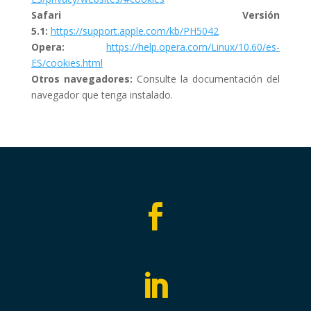
Safari Versión
5.1:
https://support.apple.com/kb/PH5042
Opera:
https://help.opera.com/Linux/10.60/es-
ES/cookies.html
Otros navegadores:
Consulte la documentación del
navegador que tenga instalado.

