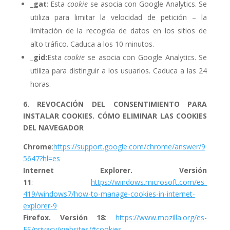
_
gat
: Esta
cookie
se asocia con Google Analytics. Se
utiliza para limitar la velocidad de petición – la
limitación de la recogida de datos en los sitios de
alto tráfico. Caduca a los 10 minutos.
_gid:
Esta
cookie
se asocia con Google Analytics. Se
utiliza para distinguir a los usuarios. Caduca a las 24
horas.
6. REVOCACIÓN DEL CONSENTIMIENTO PARA
INSTALAR COOKIES. CÓMO ELIMINAR LAS COOKIES
DEL NAVEGADOR
Chrome
:
https://support.google.com/chrome/answer/9
5647?hl=es
Internet Explorer.
Versión
11
:
https://windows.microsoft.com/es-
419/windows7/how-to-manage-cookies-in-internet-
explorer-9
Firefox. Versión 18
:
https://www.mozilla.org/es-
ES/privacy/websites/#cookies