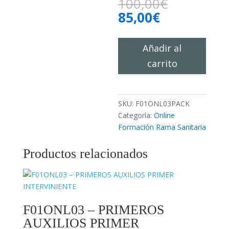
El
100,00
€
precio
El
85,00
€
original
precio
era:
actual
F01ONL03
100,00€.
Añadir al
es:
–
85,00€.
carrito
PACK
PRIMEROS
AUXILIOS
PRIMER
SKU:
F01ONL03PACK
INTERVINIENTE
Categoría:
Online
cantidad
Formación Rama Sanitaria
Productos relacionados
F01ONL03 – PRIMEROS
AUXILIOS PRIMER