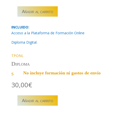
Añadir al carrito
F01ONL01
–
PRIMEROS
INCLUIDO:
AUXILIOS
Acceso a la Plataforma de Formación Online
BÁSICO
Diploma Digital.
cantidad
TPONL
Diploma
s
No incluye formación ni gastos de envío
30,00
€
Añadir al carrito
Titulación
en