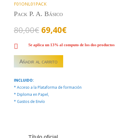
papel
F01ONL01PACK
Formación
Pack P. A. Básico
Online
cantidad
El
El
80,00
€
69,40
€
precio
precio
original
actual

Se aplica un 13% al computo de los dos productos
era:
es:
80,00€.
69,40€.
Añadir al carrito
INCLUIDO:
* Acceso a la Plataforma de formación
* Diploma en Papel,
* Gastos de Envío
Título oficial