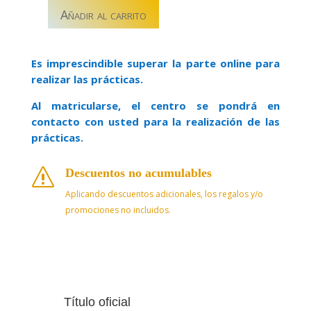
Añadir al carrito
F01SEMI04
–
PRIMEROS
Es imprescindible superar la parte online para
AUXILIOS
realizar las prácticas.
EN
EL
Al matricularse, el centro se pondrá en
HOGAR
contacto con usted para la realización de las
–
prácticas.
FFCCSE
cantidad
Descuentos no acumulables
s
Aplicando descuentos adicionales, los regalos y/o
promociones no incluidos.
Título oficial