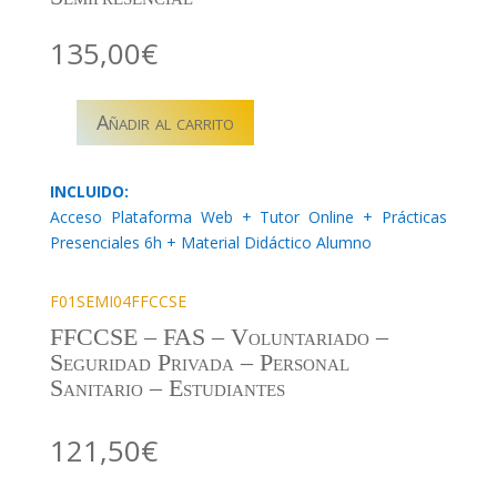
135,00
€
Añadir al carrito
F01SEMI04
–
PRIMEROS
INCLUIDO:
AUXILIOS
Acceso Plataforma Web + Tutor Online + Prácticas
EN
Presenciales 6h + Material Didáctico Alumno
EL
HOGAR
F01SEMI04FFCCSE
cantidad
FFCCSE – FAS – Voluntariado –
Seguridad Privada – Personal
Sanitario – Estudiantes
121,50
€