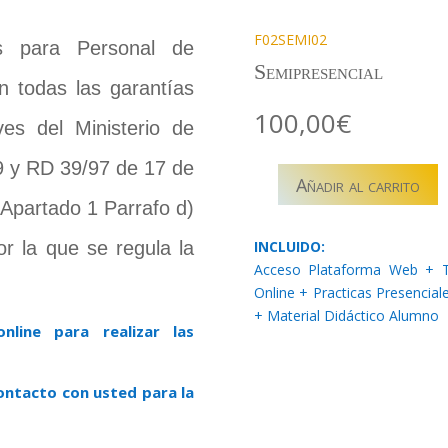
F02SEMI02
s para Personal de
Semipresencial
n todas las garantías
100,00
€
es del Ministerio de
9 y RD 39/97 de 17 de
Añadir al carrito
F02SEMI02
 Apartado 1 Parrafo d)
–
CONTROL
INCLUIDO:
or la que se regula la
DE
Acceso Plataforma Web + T
ESTRÉS
Online + Practicas Presencial
EMERGENCIAS
+ Material Didáctico Alumno
nline para realizar las
cantidad
contacto con usted para la