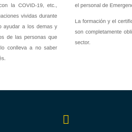
con la COVID-19, etc.,
el personal de Emergenc
aciones vividas durante
La formación y el certif
do ayudar a los demas y
son completamente obli
os de las personas que
sector.
llo conlleva a no saber
és.
