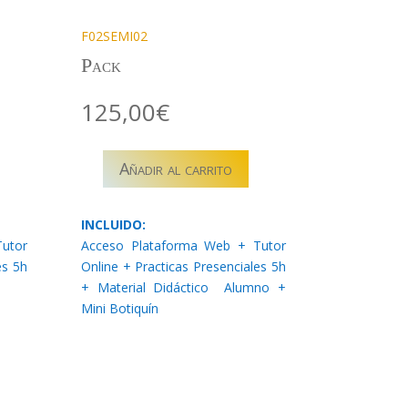
F02SEMI02
Pack
125,00
€
Añadir al carrito
F02SEMI02
–
CONTROL
INCLUIDO:
DE
utor
Acceso Plataforma Web + Tutor
ESTRÉS
es 5h
Online + Practicas Presenciales 5h
EMERGENCIAS
+ Material Didáctico Alumno +
-
Mini Botiquín
PACK
cantidad