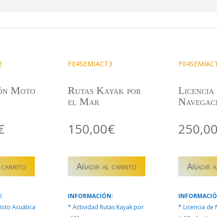
2
F04SEMIACT3
F04SEMIAC
ón Moto
Rutas Kayak por
Licencia
el Mar
Navegac
€
150,00
€
250,0
2
F04SEMIACT3
F04SEMIAC
 carrito
Añadir al carrito
Añadir a
–
–
N
RUTAS
LICENCIA
KAYAK
DE
:
INFORMACIÓN:
INFORMACIÓ
POR
NAVEGACIÓ
oto Acuática
* Actividad Rutas Kayak por
* Licencia de
EL
cantidad