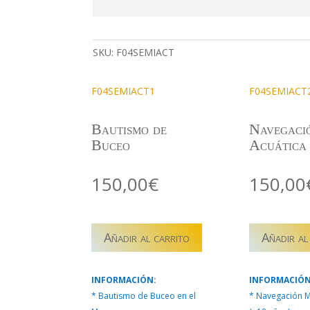
SKU:
F04SEMIACT
F04SEMIACT1
F04SEMIACT
Bautismo de
Navegaci
Buceo
Acuática
150,00
€
150,00
F04SEMIACT1
F04SEMIACT
Añadir al carrito
Añadir al
–
–
BAUTISMO
NAVEGACIÓ
DE
MOTO
INFORMACIÓN:
INFORMACIÓN
BUCEO
ACUÁTICA
* Bautismo de Buceo en el
* Navegación M
cantidad
cantidad