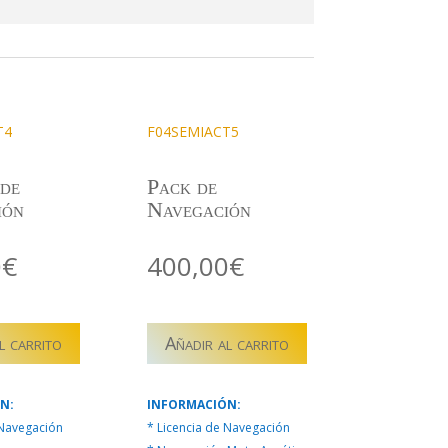
T4
F04SEMIACT5
 de
Pack de
ión
Navegación
0
€
400,00
€
T4
F04SEMIACT5
l carrito
Añadir al carrito
–
PACK
EMBARCACIONES
N:
INFORMACIÓN:
N
cantidad
 Navegación
* Licencia de Navegación