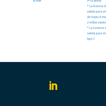
el Mar
(+18 años)
MAR
* La licencia 
cantidad
valida para 
de hasta 6 me
2 millas náutic
* La Licencia
valida para m
tipo C
