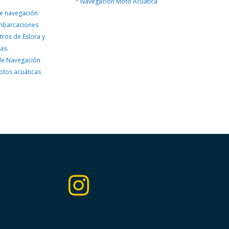
* Navegación Moto Acuática
de navegación
embarcaciones
tros de Eslora y
as.
 de Navegación
otos acuáticas
