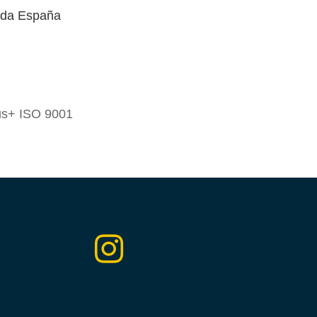
oda España
lus+ ISO 9001
