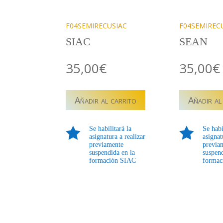
F04SEMIRECUSIAC
F04SEMIREC
SIAC
SEAN
35,00
€
35,00
€
F04SEMIRECU
F04SEMIREC
Añadir al carrito
Añadir al
–
–
RECUPERACION
RECUPERACI
SIAC
SEAN

Se habilitará la

Se habi
cantidad
cantidad
asignatura a realizar
asignat
previamente
previa
suspendida en la
suspend
formación SIAC
forma