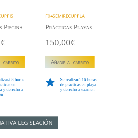
CUPPIS
F04SEMIRECUPPLA
s Piscina
Prácticas Playas
0
€
150,00
€
CU
F04SEMIRECU
l carrito
Añadir al carrito
–
ION
RECUPERACION
PRACTICAS
alizará 8 horas

Se realizará 16 horas
PLAYAS
ácticas en
de prácticas en playa
na y derecho a
y derecho a examen
cantidad
en
ATIVA LEGISLACIÓN