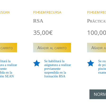
USEAN
F04SEMIRECURSA
F04SEMIRE
RSA
Práctica
35,00
€
100,0
U
F04SEMIRECU
F04SEMIRE
 carrito
Añadir al carrito
Añadir a
–
–
ON
RECUPERACION
RECUPERAC
RSA
PRACTICAS
litará la

Se habilitará la

Se re
cantidad
PISCINA
ura a realizar
asignatura a realizar
de pr
mente
previamente
pisci
cantidad
ida en la
suspendida en la
exam
ción SEAN
formación RSA
NORM