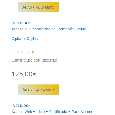
Añadir al carrito
F07ONL02
–
PRL
INCLUIDO:
ALTURA
Acceso a la Plataforma de Formación Online
cantidad
Diploma Digital.
F07ONL02CR
Certificado con Registro
125,00
€
Añadir al carrito
F07ONL02
–
PRL
INCLUIDO:
ALTURA
Acceso Web + Libro + Certificado + Pack Alumno