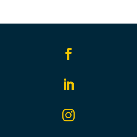


